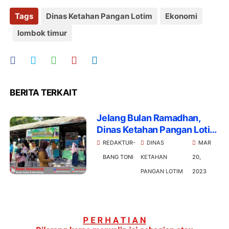
Tags
Dinas Ketahan Pangan Lotim
Ekonomi
lombok timur
BERITA TERKAIT
Jelang Bulan Ramadhan,
Dinas Ketahan Pangan Lotim
Gelar Pangan Murah
REDAKTUR-
DINAS
MAR
BANG TONI
KETAHAN
20,
PANGAN LOTIM
2023