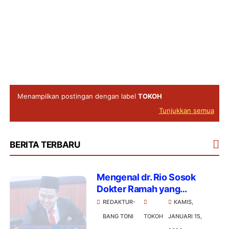
Menampilkan postingan dengan label
TOKOH
Tunjukkan semua
BERITA TERBARU
Mengenal dr. Rio Sosok
Dokter Ramah yang
Digadang Layak Pimpin RS
REDAKTUR-
KAMIS,
Baznas Lombok Timur
BANG TONI
TOKOH
JANUARI 15,