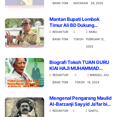
BANG TONI
MATARAM
26, 2025
Mantan Bupati Lombok
Timur Ali BD Dukung
Pemangkasan Anggaran
REDAKTUR-
RABU,
oleh Presiden Prabowo
BANG TONI
TOKOH
FEBRUARI 12,
2025
Biografi Tokoh TUAN GURU
KIAI HAJI MUHAMMAD
ZAINUDDIN ABDUL MADJID
REDAKTUR-
MINGGU, JULI
BANG TONI
TOKOH
14, 2024
Mengenal Pengarang Maulid
Al-Barzanji Sayyid Ja‘far bin
Hasan bin ‘Abdul Karim bin
REDAKTUR-
SABTU,
Muhammad bin Rasul Al-