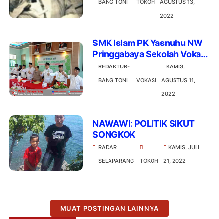
BANG TONI
TOKOH
AGUSTUS 13,
Barzanji
2022
SMK Islam PK Yasnuhu NW
Pringgabaya Sekolah Vokasi
Pertama di Pulau Lombok
REDAKTUR-
KAMIS,
BANG TONI
VOKASI
AGUSTUS 11,
2022
NAWAWI: POLITIK SIKUT
SONGKOK
RADAR
KAMIS, JULI
SELAPARANG
TOKOH
21, 2022
MUAT POSTINGAN LAINNYA