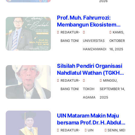
2026
Prof. Muh. Fahrurrozi:
Membangun Ekosistem
Inovasi dari Kampus
REDAKTUR-
KAMIS,
Hamzanwadi untuk Dunia
BANG TONI
UNIVERSITAS
OKTOBER
HAMZANWADI
16, 2025
Silsilah Pendiri Organisasi
Nahdlatul Wathan (TGKH
Muhammad Zainuddin Abdul
REDAKTUR-
MINGGU,
Majid)
BANG TONI
TOKOH
SEPTEMBER 14,
AGAMA
2025
UIN Mataram Makin Maju
bersama Prof. Dr. H. Abdul
Fattah
REDAKTUR-
UIN
SENIN, MEI