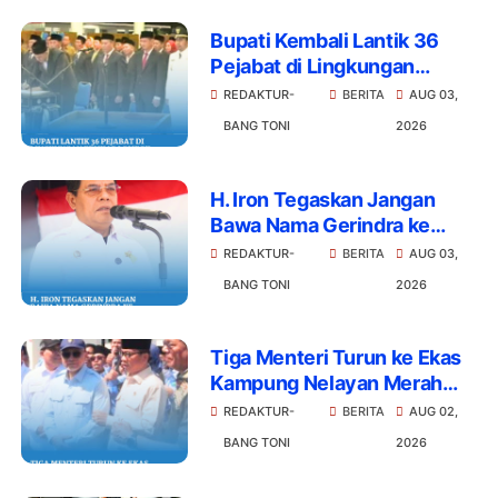
Bupati Kembali Lantik 36
Pejabat di Lingkungan
Pemkab Lombok Timur,
REDAKTUR-
BERITA
AUG 03,
Berikut Daftarnya
BANG TONI
2026
H. Iron Tegaskan Jangan
Bawa Nama Gerindra ke
Kasus LAZ
REDAKTUR-
BERITA
AUG 03,
BANG TONI
2026
Tiga Menteri Turun ke Ekas
Kampung Nelayan Merah
Putih Siap Operasi
REDAKTUR-
BERITA
AUG 02,
Desember
BANG TONI
2026