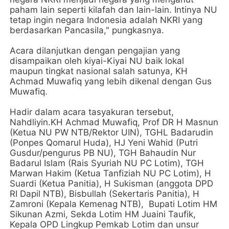
paham lain seperti kilafah dan lain-lain. Intinya NU
tetap ingin negara Indonesia adalah NKRI yang
berdasarkan Pancasila," pungkasnya.
Acara dilanjutkan dengan pengajian yang
disampaikan oleh kiyai-Kiyai NU baik lokal
maupun tingkat nasional salah satunya, KH
Achmad Muwafiq yang lebih dikenal dengan Gus
Muwafiq.
Hadir dalam acara tasyakuran tersebut,
Nahdliyin.KH Achmad Muwafiq, Prof DR H Masnun
(Ketua NU PW NTB/Rektor UIN), TGHL Badarudin
(Ponpes Qomarul Huda), HJ Yeni Wahid (Putri
Gusdur/pengurus PB NU), TGH Bahaudin Nur
Badarul Islam (Rais Syuriah NU PC Lotim), TGH
Marwan Hakim (Ketua Tanfiziah NU PC Lotim), H
Suardi (Ketua Panitia), H Sukisman (anggota DPD
RI Dapil NTB), Bisbullah (Sekertaris Panitia), H
Zamroni (Kepala Kemenag NTB), Bupati Lotim HM
Sikunan Azmi, Sekda Lotim HM Juaini Taufik,
Kepala OPD Lingkup Pemkab Lotim dan unsur