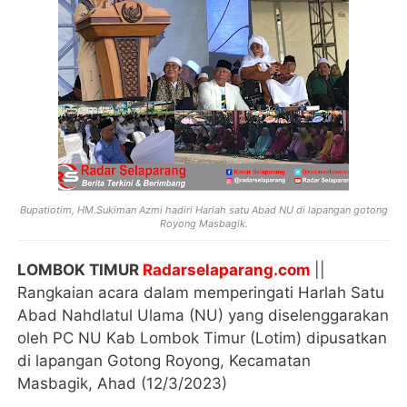
Bupatiotim, HM.Sukiman Azmi hadiri Harlah satu Abad NU di lapangan gotong
Royong Masbagik.
LOMBOK TIMUR
Radarselaparang.com
||
Rangkaian acara dalam memperingati Harlah Satu
Abad Nahdlatul Ulama (NU) yang diselenggarakan
oleh PC NU Kab Lombok Timur (Lotim) dipusatkan
di lapangan Gotong Royong, Kecamatan
Masbagik, Ahad (12/3/2023)