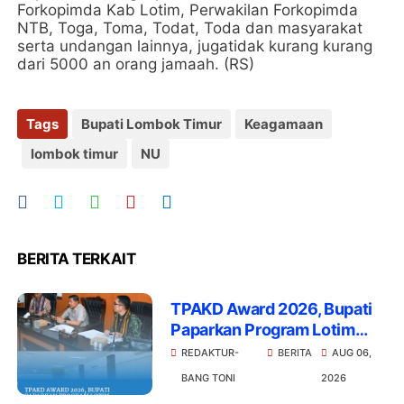
Forkopimda Kab Lotim, Perwakilan Forkopimda
NTB, Toga, Toma, Todat, Toda dan masyarakat
serta undangan lainnya, jugatidak kurang kurang
dari 5000 an orang jamaah. (RS)
Tags
Bupati Lombok Timur
Keagamaan
lombok timur
NU
BERITA TERKAIT
TPAKD Award 2026, Bupati
Paparkan Program Lotim
Berkembang dan Porang
REDAKTUR-
BERITA
AUG 06,
BANG TONI
2026