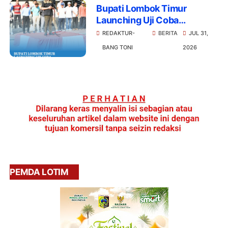
Bupati Lombok Timur
Launching Uji Coba
Digitalisasi Bansos Libatkan
REDAKTUR-
BERITA
JUL 31,
2.576 Agen
BANG TONI
2026
PEMDA LOTIM