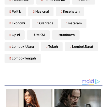
Politik
Nasional
Kesehatan
Ekonomi
Olahraga
mataram
Opini
UMKM
sumbawa
Lombok Utara
Tokoh
LombokBarat
LombokTengah