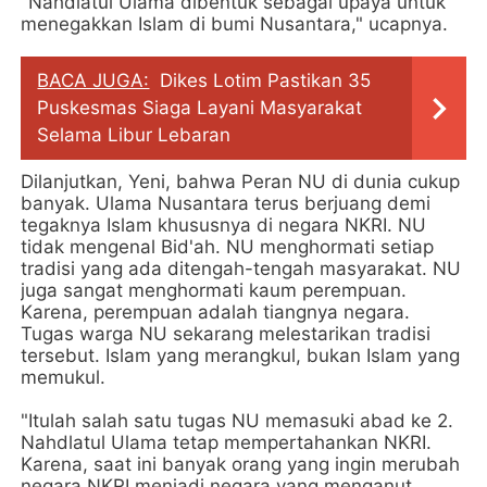
"Nahdlatul Ulama dibentuk sebagai upaya untuk
menegakkan Islam di bumi Nusantara," ucapnya.
BACA JUGA:
Dikes Lotim Pastikan 35
Puskesmas Siaga Layani Masyarakat
Selama Libur Lebaran
Dilanjutkan, Yeni, bahwa Peran NU di dunia cukup
banyak. Ulama Nusantara terus berjuang demi
tegaknya Islam khususnya di negara NKRI. NU
tidak mengenal Bid'ah. NU menghormati setiap
tradisi yang ada ditengah-tengah masyarakat. NU
juga sangat menghormati kaum perempuan.
Karena, perempuan adalah tiangnya negara.
Tugas warga NU sekarang melestarikan tradisi
tersebut. Islam yang merangkul, bukan Islam yang
memukul.
"Itulah salah satu tugas NU memasuki abad ke 2.
Nahdlatul Ulama tetap mempertahankan NKRI.
Karena, saat ini banyak orang yang ingin merubah
negara NKRI menjadi negara yang menganut