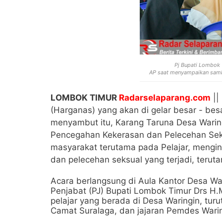
Pj Bupati Lombok T
AP saat menyampaikan sambu
LOMBOK TIMUR
Radarselaparang.com
||
(Harganas) yang akan di gelar besar - be
menyambut itu, Karang Taruna Desa Waring
Pencegahan Kekerasan dan Pelecehan S
masyarakat terutama pada Pelajar, mengi
dan pelecehan seksual yang terjadi, terut
Acara berlangsung di Aula Kantor Desa Wa
Penjabat (PJ) Bupati Lombok Timur Drs H.
pelajar yang berada di Desa Waringin, tur
Camat Suralaga, dan jajaran Pemdes Warin