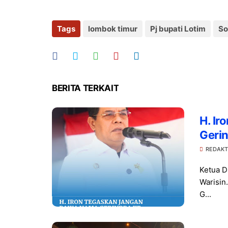
Tags
lombok timur
Pj bupati Lotim
So
BERITA TERKAIT
H. I
Geri
REDAKT
Ketua D
Warisin
G...