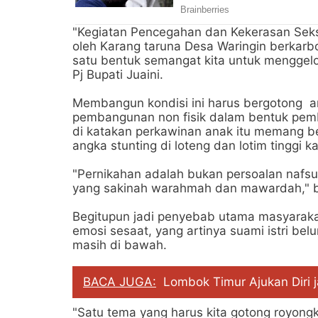
"Kegiatan Pencegahan dan Kekerasan Seks
oleh Karang taruna Desa Waringin berkar
satu bentuk semangat kita untuk menggel
Pj Bupati Juaini.
Membangun kondisi ini harus bergotong ar
pembangunan non fisik dalam bentuk pembe
di katakan perkawinan anak itu memang b
angka stunting di loteng dan lotim tinggi 
"Pernikahan adalah bukan persoalan nafs
yang sakinah warahmah dan mawardah," be
Begitupun jadi penyebab utama masyaraka
emosi sesaat, yang artinya suami istri bel
masih di bawah.
BACA JUGA:
Lombok Timur Ajukan Diri j
"Satu tema yang harus kita gotong royon