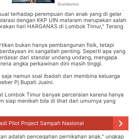
ual terhadap perempuan dan anak yang di gelar
bolarasi dengan KKP UIN mataram merupakan salah
orakan hari HARGANAS di Lombok Timur," Terang
tikan bukan hanya pembangunan fisik, tetapi
rdayaan ini sangatlah penting. Seperti apa yang
erdasar dari standar undang undang, mengapa
karena angka perkawinan dini masih tinggi.
u saja namun soal ibadah dan membina keluarga
ber Pj Bupati Juaini.
t Lombok Timur banyak perceraian karena hanya
um siap menikah bila di lihat dari umurnya yang
adi Pilot Project Sampah Nasional
gkan adalah pencegahan pernikahan anak," ungkap