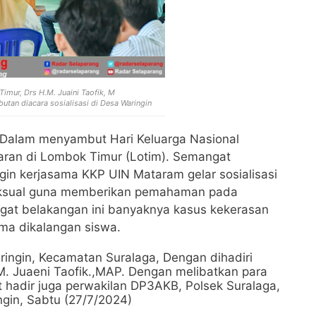
imur, Drs H.M. Juaini Taofik, M
tan diacara sosialisasi di Desa Waringin
 Dalam menyambut Hari Keluarga Nasional
saran di Lombok Timur (Lotim). Semangat
in kerjasama KKP UIN Mataram gelar sosialisasi
eksual guna memberikan pemahaman pada
ngat belakangan ini banyaknya kasus kekerasan
ama dikalangan siswa.
ringin, Kecamatan Suralaga, Dengan dihadiri
M. Juaeni Taofik.,MAP. Dengan melibatkan para
ut hadir juga perwakilan DP3AKB, Polsek Suralaga,
gin, Sabtu (27/7/2024)