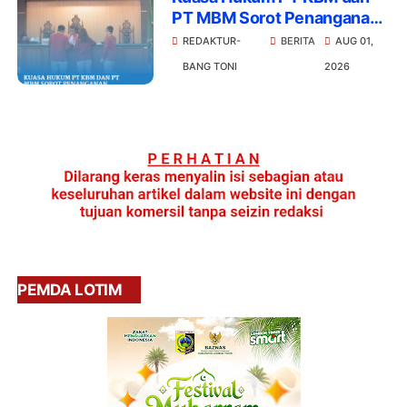
PT MBM Sorot Penanganan
Kasus PT KZI di Kejati
REDAKTUR-
BERITA
AUG 01,
Kalteng
BANG TONI
2026
PEMDA LOTIM