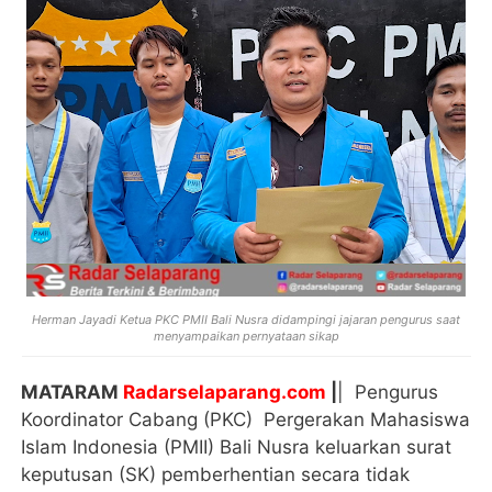
Herman Jayadi Ketua PKC PMII Bali Nusra didampingi jajaran pengurus saat
menyampaikan pernyataan sikap
MATARAM
Radarselaparang.com
|
| Pengurus
Koordinator Cabang (PKC) Pergerakan Mahasiswa
Islam Indonesia (PMII) Bali Nusra keluarkan surat
keputusan (SK) pemberhentian secara tidak