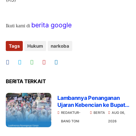
berita google
Ikuti kami di
Tags
Hukum
narkoba
BERITA TERKAIT
Lambannya Penanganan
Ujaran Kebencian ke Bupati,
Ribuan Massa Lombok Timur
REDAKTUR-
BERITA
AUG 06,
Datangi Polres dengan
BANG TONI
2026
Ultimatum