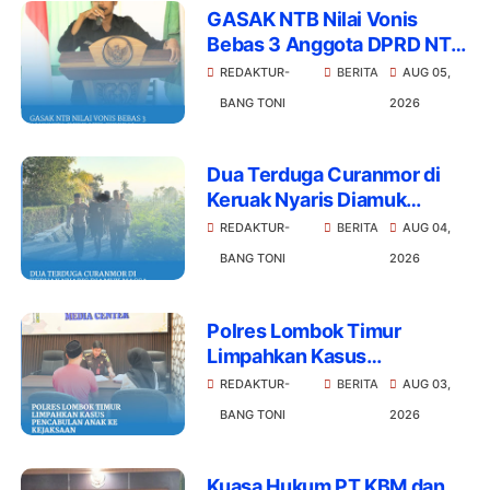
GASAK NTB Nilai Vonis
Bebas 3 Anggota DPRD NTB
Ciderai rasa Keadilan
REDAKTUR-
BERITA
AUG 05,
Masyarakat Desak Kejati
BANG TONI
2026
Ajukan Kasasi
Dua Terduga Curanmor di
Keruak Nyaris Diamuk
Massa Dievakuasi Polisi
REDAKTUR-
BERITA
AUG 04,
BANG TONI
2026
Polres Lombok Timur
Limpahkan Kasus
Pencabulan Anak ke
REDAKTUR-
BERITA
AUG 03,
Kejaksaan
BANG TONI
2026
Kuasa Hukum PT KBM dan