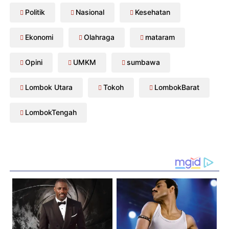
Politik
Nasional
Kesehatan
Ekonomi
Olahraga
mataram
Opini
UMKM
sumbawa
Lombok Utara
Tokoh
LombokBarat
LombokTengah