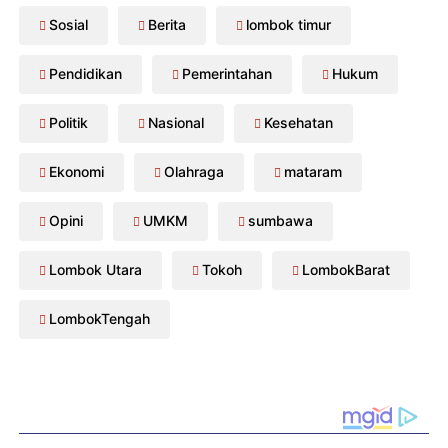
Sosial
Berita
lombok timur
Pendidikan
Pemerintahan
Hukum
Politik
Nasional
Kesehatan
Ekonomi
Olahraga
mataram
Opini
UMKM
sumbawa
Lombok Utara
Tokoh
LombokBarat
LombokTengah