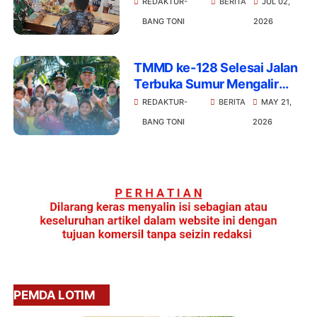
REDAKTUR-
BERITA
JUL 02,
Barisan
BANG TONI
2026
TMMD ke-128 Selesai Jalan
Terbuka Sumur Mengalir
Warga Paok Lombok Naik
REDAKTUR-
BERITA
MAY 21,
Kelas
BANG TONI
2026
PEMDA LOTIM