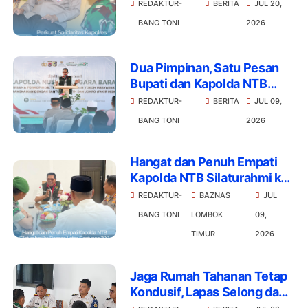
Kompak Jaga Kantibmas
REDAKTUR-
BERITA
JUL 20,
BANG TONI
2026
Dua Pimpinan, Satu Pesan
Bupati dan Kapolda NTB
Kompak Santuni Yatim-
REDAKTUR-
BERITA
JUL 09,
Lansia di Lotim
BANG TONI
2026
Hangat dan Penuh Empati
Kapolda NTB Silaturahmi ke
Baznas Lotim Santunan 200
REDAKTUR-
BAZNAS
JUL
Warga
BANG TONI
LOMBOK
09,
TIMUR
2026
Jaga Rumah Tahanan Tetap
Kondusif, Lapas Selong dan
Kodim 1615 Lotim Eratkan