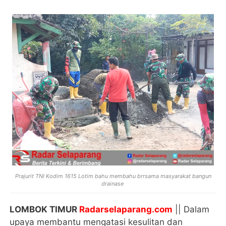
Prajurit TNI Kodim 1615 Lotim bahu membahu brrsama masyarakat bangun
drainase
LOMBOK TIMUR
Radarselaparang.com
|| Dalam
upaya membantu mengatasi kesulitan dan