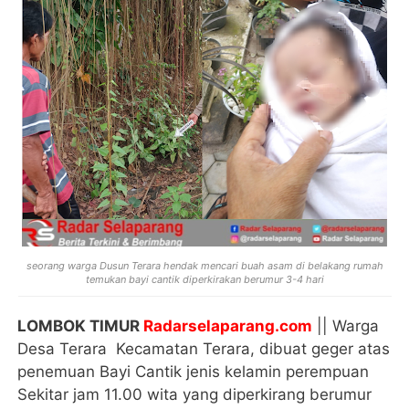
seorang warga Dusun Terara hendak mencari buah asam di belakang rumah
temukan bayi cantik diperkirakan berumur 3-4 hari
LOMBOK TIMUR
Radarselaparang.com
|| Warga
Desa Terara Kecamatan Terara, dibuat geger atas
penemuan Bayi Cantik jenis kelamin perempuan
Sekitar jam 11.00 wita yang diperkirang berumur