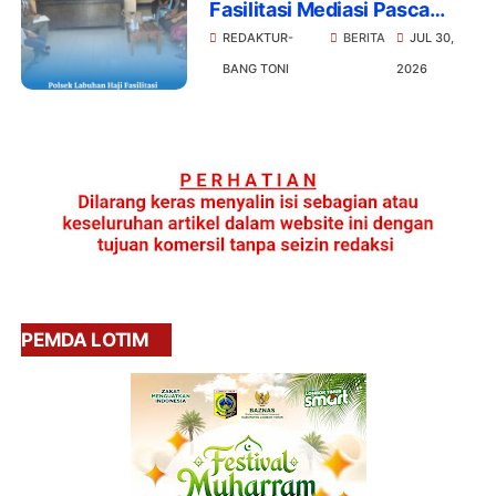
Fasilitasi Mediasi Pasca
Dugaan Tindak Pidana
REDAKTUR-
BERITA
JUL 30,
Perzinahan
BANG TONI
2026
PEMDA LOTIM