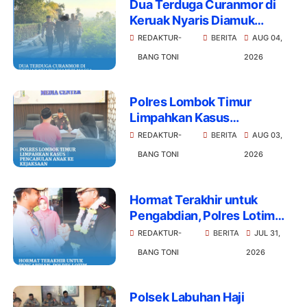
Dua Terduga Curanmor di
Keruak Nyaris Diamuk
Massa Dievakuasi Polisi
REDAKTUR-
BERITA
AUG 04,
BANG TONI
2026
Polres Lombok Timur
Limpahkan Kasus
Pencabulan Anak ke
REDAKTUR-
BERITA
AUG 03,
Kejaksaan
BANG TONI
2026
Hormat Terakhir untuk
Pengabdian, Polres Lotim
Lepas Purna Bakti Kompol
REDAKTUR-
BERITA
JUL 31,
Lalu Pancasila Warsa
BANG TONI
2026
Polsek Labuhan Haji