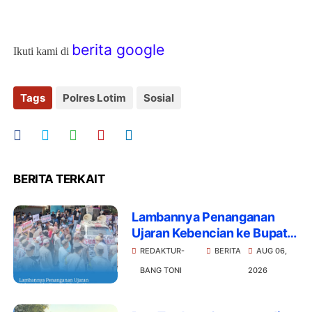
berita google
Ikuti kami di
Tags
Polres Lotim
Sosial
BERITA TERKAIT
Lambannya Penanganan
Ujaran Kebencian ke Bupati,
Ribuan Massa Lombok Timur
REDAKTUR-
BERITA
AUG 06,
Datangi Polres dengan
BANG TONI
2026
Ultimatum