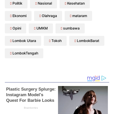
Politik
Nasional
Kesehatan
Ekonomi
Olahraga
mataram
Opini
UMKM
sumbawa
Lombok Utara
Tokoh
LombokBarat
LombokTengah