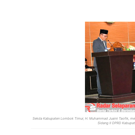
Sekda Kabupaten Lombok Timur, H. Muhammad Juaini Taofik, me
Sidang II DPRD Kabupa