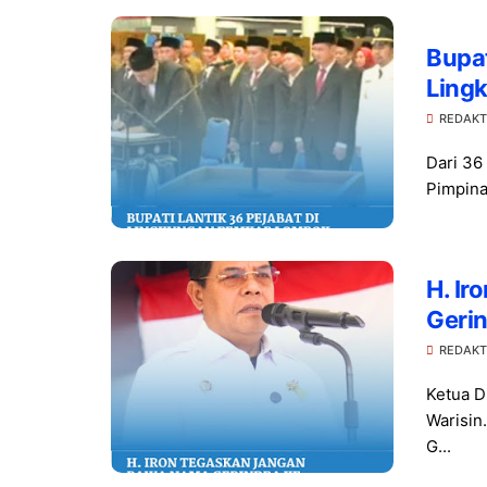
Bupat
Ling
Daft
REDAKT
Dari 36
Pimpina
H. I
Geri
REDAKT
Ketua D
Warisin
G...