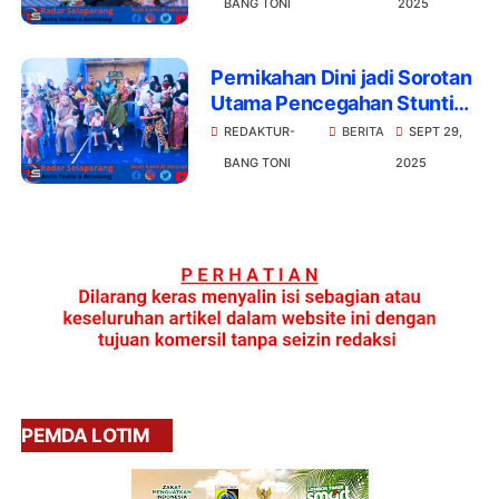
BANG TONI
2025
Tinggi
Pernikahan Dini jadi Sorotan
Utama Pencegahan Stunting
di Sambelia
REDAKTUR-
BERITA
SEPT 29,
BANG TONI
2025
PEMDA LOTIM