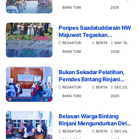
BANG TONI
2026
Ponpes Saadatuddarain NW
Majuwet Tegaskan
Komitmen 68 Tahun
REDAKTUR-
BERITA
MAY 18,
Pendidikan di Bintang
BANG TONI
2026
Rinjani
Bukan Sekadar Pelatihan,
Pemdes Bintang Rinjani
'Suntik' Legalitas NIB bagi
REDAKTUR-
BERITA
DEC 23,
UMKM
BANG TONI
2025
Belasan Warga Bintang
Rinjani Mengundurkan Diri
dari PKH, Tunjukkan
REDAKTUR-
BERITA
DEC 04,
Kesadaran Sosial yang