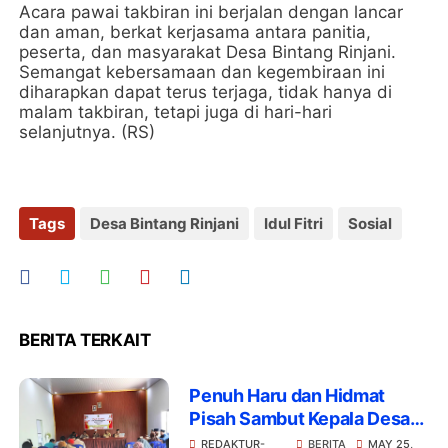
Acara pawai takbiran ini berjalan dengan lancar
dan aman, berkat kerjasama antara panitia,
peserta, dan masyarakat Desa Bintang Rinjani.
Semangat kebersamaan dan kegembiraan ini
diharapkan dapat terus terjaga, tidak hanya di
malam takbiran, tetapi juga di hari-hari
selanjutnya. (RS)
Tags
Desa Bintang Rinjani
Idul Fitri
Sosial
BERITA TERKAIT
Penuh Haru dan Hidmat
Pisah Sambut Kepala Desa
Bintang Rinjani
REDAKTUR-
BERITA
MAY 25,