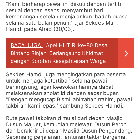
"Kami berharap pawai ini diikuti dengan tertib,
sesuai dengan esensi menyambut hari
kemenangan setelah menjalankan ibadah puasa
selama satu bulan penuh," ujar Sekdes Muh.
Hamdi pada Ahad (30/03).
BACA JUGA:
Apel HUT RI ke-80 Desa
Bintang Rinjani Berlangsung Khidmat
dengan Sorotan Kesejahteraan Warga
Sekdes Hamdi juga mengingatkan para peserta
untuk menjaga ketertiban selama pawai
berlangsung, agar keesokan harinya dapat
melaksanakan sholat Id dengan segar bugar.
"Dengan mengucap Bismillahirrahanirrahim, pawai
takbiran kami lepas," sambung Sekdes Hamdi.
Rute pawai takbiran dimulai dari depan Masjid
Dusun Majuet, kemudian melewati Dusun Peron,
dan berakhir di depan Masjid Dusun Pengendong.
Sepanjang perjalanan, lantunan takbir bergema,