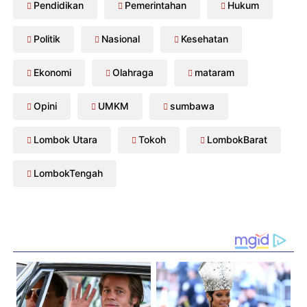
Pendidikan
Pemerintahan
Hukum
Politik
Nasional
Kesehatan
Ekonomi
Olahraga
mataram
Opini
UMKM
sumbawa
Lombok Utara
Tokoh
LombokBarat
LombokTengah