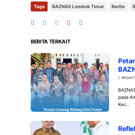
Tags
BAZNAS Lombok Timur
Berita
S
BERITA TERKAIT
Peta
BAZN
Kete
REDAKT
BAZNAS 
pada An
Kec...
Refl