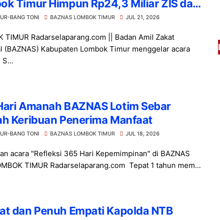
ok Timur Himpun Rp24,3 Miliar ZIS dan
ng 11 Mitra Strategis
UR-BANG TONI
BAZNAS LOMBOK TIMUR
JUL 21, 2026
TIMUR Radarselaparang.com || Badan Amil Zakat
l (BAZNAS) Kabupaten Lombok Timur menggelar acara
 S...
Hari Amanah BAZNAS Lotim Sebar
ah Keribuan Penerima Manfaat
UR-BANG TONI
BAZNAS LOMBOK TIMUR
JUL 18, 2026
an acara "Refleksi 365 Hari Kepemimpinan" di BAZNAS
OMBOK TIMUR Radarselaparang.com Tepat 1 tahun mem...
at dan Penuh Empati Kapolda NTB