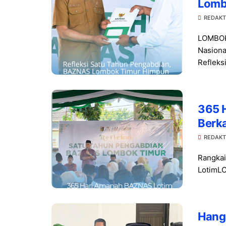
Lomb
Gande
REDAKT
LOMBOK 
Nasiona
Refleksi
365 
Berk
REDAKT
Rangkai
LotimL
Hang