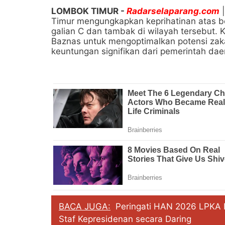
LOMBOK TIMUR -
Radarselaparang.com
|
Timur mengungkapkan keprihatinan atas b
galian C dan tambak di wilayah tersebut. K
Baznas untuk mengoptimalkan potensi zaka
keuntungan signifikan dari pemerintah dae
BACA JUGA:
Peringati HAN 2026 LPKA 
Staf Kepresidenan secara Daring