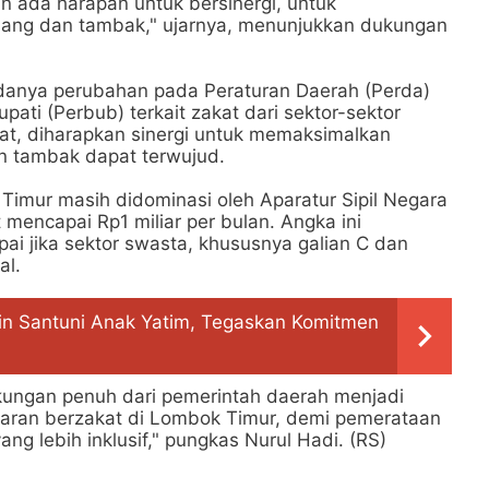
in ada harapan untuk bersinergi, untuk
bang dan tambak," ujarnya, menunjukkan dukungan
adanya perubahan pada Peraturan Daerah (Perda)
pati (Perbub) terkait zakat dari sektor-sektor
kuat, diharapkan sinergi untuk memaksimalkan
n tambak dapat terwujud.
 Timur masih didominasi oleh Aparatur Sipil Negara
mencapai Rp1 miliar per bulan. Angka ini
ai jika sektor swasta, khususnya galian C dan
al.
in Santuni Anak Yatim, Tegaskan Komitmen
kungan penuh dari pemerintah daerah menjadi
daran berzakat di Lombok Timur, demi pemerataan
 lebih inklusif," pungkas Nurul Hadi. (RS)