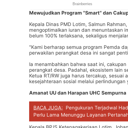
Mewujudkan Program "Smart" dan Cakup
Kepala Dinas PMD Lotim, Salmun Rahman, 
mengoptimalkan iuran dan menuntaskan im
belum 100% terlaksana, sekaligus menjala
"Kami berharap semua program Pemda dapa
perwakilan perangkat desa ini sangat penti
Ia menambahkan bahwa saat ini, cakupan 
perangkat desa. Padahal, ekosistem lain
Ketua RT/RW juga harus tercakup, sesua
kesejahteraan sosial melalui perlindungan
Amanat UU dan Harapan UHC Sempurna
BACA JUGA:
Pengukuran Terjadwal Had
Perlu Lama Menunggu Layanan Pertana
Kepala BPJS Ketenagakerjaan Lotim, Joh