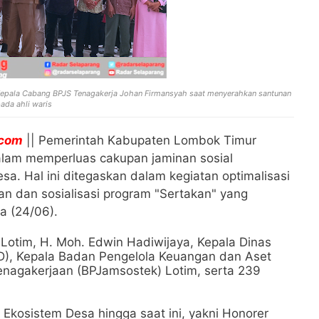
Kepala Cabang BPJS Tenagakerja Johan Firmansyah saat menyerahkan santunan
ada ahli waris
.com
|| Pemerintah Kabupaten Lombok Timur
lam memperluas cakupan jaminan sosial
sa. Hal ini ditegaskan dalam kegiatan optimalisasi
an dan sosialisasi program "Sertakan" yang
a (24/06).
ti Lotim, H. Moh. Edwin Hadiwijaya, Kepala Dinas
, Kepala Badan Pengelola Keuangan dan Aset
nagakerjaan (BPJamsostek) Lotim, serta 239
kosistem Desa hingga saat ini, yakni Honorer