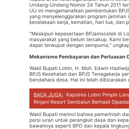
Undang-Undang Nomor 24 Tahun 2011 tent
UU ini mengamanatkan pembentukan BPJS 
yang menyelenggarakan program jaminan so
kecelakaan kerja, kematian, hari tua, dan 
"Meskipun kepesertaan BPJamsostek di L
masyarakat yang belum tercakup. Kami ber
dapat terwujud dengan sempurna," ungkap
Mekanisme Pembayaran dan Perluasan 
Wakil Bupati Lotim, H. Moh. Edwin Hadiw
BPJS Kesehatan dan BPJS Tenagakerja yan
bendahara desa. Hal ini telah dibicaraka
BACA JUGA:
Kapolres Lotim Pimpin La
Rinjani Resort Sembalun Berhasil Dipad
Wakil Bupati merinci bahwa pemerintah d
porsi iuran untuk perangkat desa dan kepa
bawahnya seperti BPD dan kepala lingkung