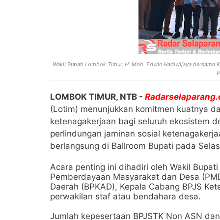
Wakil Bupati Lombok Timur, H. Moh. Edwin Hadiwijaya bersama 
p
LOMBOK TIMUR, NTB -
Radarselaparang
(Lotim) menunjukkan komitmen kuatnya da
ketenagakerjaan bagi seluruh ekosistem de
perlindungan jaminan sosial ketenagakerja
berlangsung di Ballroom Bupati pada Selas
Acara penting ini dihadiri oleh Wakil Bupa
Pemberdayaan Masyarakat dan Desa (PMD)
Daerah (BPKAD), Kepala Cabang BPJS Kete
perwakilan staf atau bendahara desa.
Jumlah kepesertaan BPJSTK Non ASN dan E