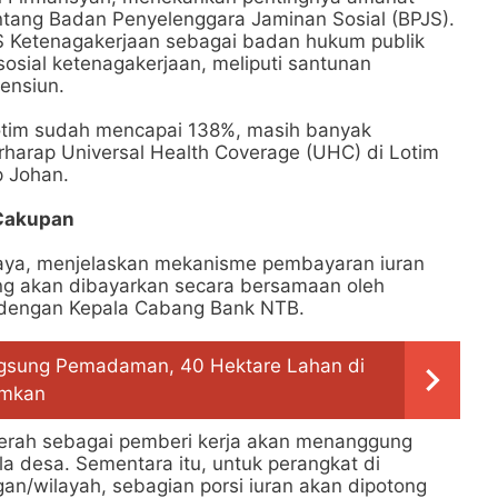
ang Badan Penyelenggara Jaminan Sosial (BPJS).
Ketenagakerjaan sebagai badan hukum publik
sial ketenagakerjaan, meliputi santunan
pensiun.
otim sudah mencapai 138%, masih banyak
harap Universal Health Coverage (UHC) di Lotim
 Johan.
Cakupan
ijaya, menjelaskan mekanisme pembayaran iuran
g akan dibayarkan secara bersamaan oleh
n dengan Kepala Cabang Bank NTB.
ngsung Pemadaman, 40 Hektare Lahan di
amkan
aerah sebagai pemberi kerja akan menanggung
la desa. Sementara itu, untuk perangkat di
an/wilayah, sebagian porsi iuran akan dipotong