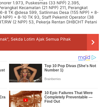
norer 1.973, Puskesmas (33 NPP) 2.395,
Perangkat Kecamatan (21 NPP) 211, Perangkat
 6-8 TK @desa 599, Satlinmas Desa (155 NPP) + 8-
9 NPP) + 8-10 TK 93, Staff Pekemit Operator (38
RT/RW (2 NPP) 53, Pekerja Rentan DHBCHT Petani
nak", Sekda Lotim Ajak Semua Pihak