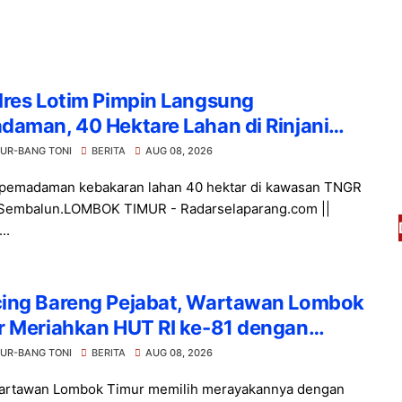
lres Lotim Pimpin Langsung
aman, 40 Hektare Lahan di Rinjani
rt Sembalun Berhasil Dipadamkan
UR-BANG TONI
BERITA
AUG 08, 2026
pemadaman kebakaran lahan 40 hektar di kawasan TNGR
Sembalun.LOMBOK TIMUR - Radarselaparang.com ||
..
ing Bareng Pejabat, Wartawan Lombok
r Meriahkan HUT RI ke-81 dengan
rsamaan
UR-BANG TONI
BERITA
AUG 08, 2026
wartawan Lombok Timur memilih merayakannya dengan