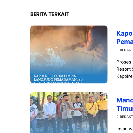
BERITA TERKAIT
Kapo
Pemad
Reso
REDAKT
Proses 
Resort 
Kapolre.
Manc
Timu
Kebe
REDAKT
Insan 