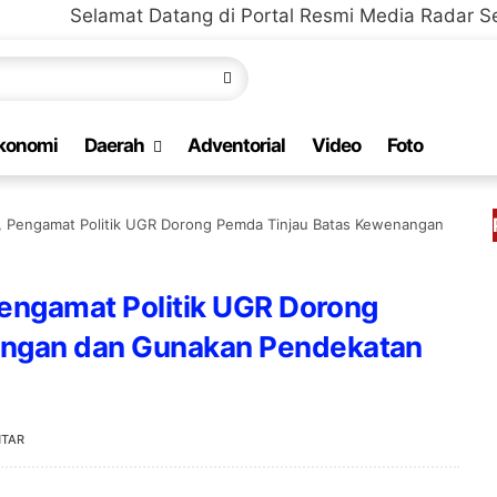
mat Datang di Portal Resmi Media Radar Selaparang Ber
konomi
Daerah
Adventorial
Video
Foto
s, Pengamat Politik UGR Dorong Pemda Tinjau Batas Kewenangan
Pengamat Politik UGR Dorong
angan dan Gunakan Pendekatan
NTAR