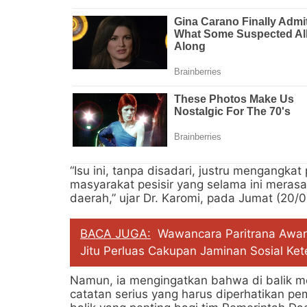
“Isu ini, tanpa disadari, justru mengangkat
masyarakat pesisir yang selama ini merasa
daerah,” ujar Dr. Karomi, pada Jumat (20/0
BACA JUGA:
Wawancara Paritrana Award
Jitu Perluas Cakupan Jaminan Sosial Ke
Namun, ia mengingatkan bahwa di balik me
catatan serius yang harus diperhatikan pem