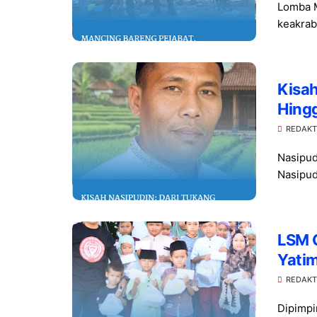
Lomba M
keakrab
Kisa
Hing
REDAKT
Nasipud
Nasipud
LSM 
Yati
REDAKT
Dipimpi