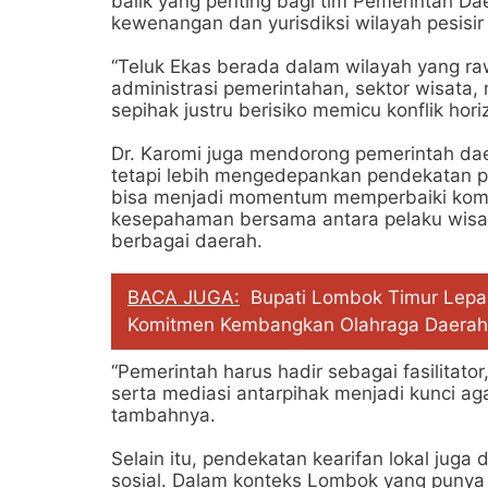
balik yang penting bagi tim Pemerintah Da
kewenangan dan yurisdiksi wilayah pesisi
“Teluk Ekas berada dalam wilayah yang raw
administrasi pemerintahan, sektor wisata, 
sepihak justru berisiko memicu konflik horiz
Dr. Karomi juga mendorong pemerintah dae
tetapi lebih mengedepankan pendekatan per
bisa menjadi momentum memperbaiki komu
kesepahaman bersama antara pelaku wisat
berbagai daerah.
BACA JUGA:
Bupati Lombok Timur Lepas
Komitmen Kembangkan Olahraga Daerah
“Pemerintah harus hadir sebagai fasilitato
serta mediasi antarpihak menjadi kunci aga
tambahnya.
Selain itu, pendekatan kearifan lokal juga
sosial. Dalam konteks Lombok yang punya 