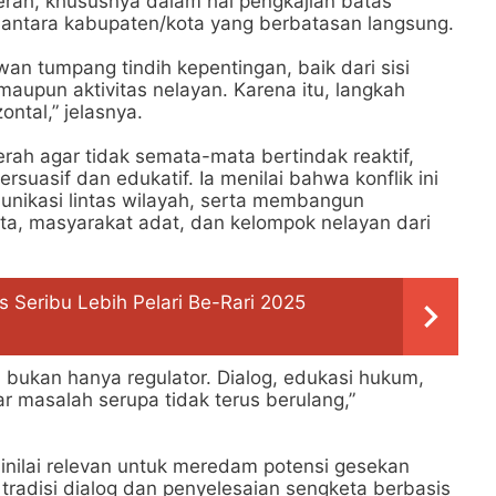
erah, khususnya dalam hal pengkajian batas
r antara kabupaten/kota yang berbatasan langsung.
an tumpang tindih kepentingan, baik dari sisi
maupun aktivitas nelayan. Karena itu, langkah
ontal,” jelasnya.
rah agar tidak semata-mata bertindak reaktif,
suasif dan edukatif. Ia menilai bahwa konflik ini
nikasi lintas wilayah, serta membangun
a, masyarakat adat, dan kelompok nelayan dari
 Seribu Lebih Pelari Be-Rari 2025
r, bukan hanya regulator. Dialog, edukasi hukum,
r masalah serupa tidak terus berulang,”
 dinilai relevan untuk meredam potensi gesekan
tradisi dialog dan penyelesaian sengketa berbasis