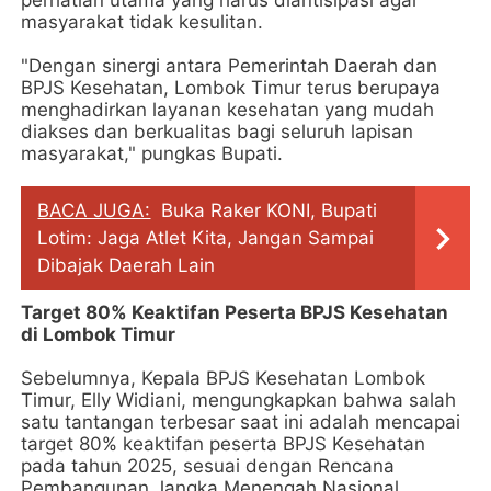
perhatian utama yang harus diantisipasi agar
masyarakat tidak kesulitan.
"Dengan sinergi antara Pemerintah Daerah dan
BPJS Kesehatan, Lombok Timur terus berupaya
menghadirkan layanan kesehatan yang mudah
diakses dan berkualitas bagi seluruh lapisan
masyarakat," pungkas Bupati.
BACA JUGA:
Buka Raker KONI, Bupati
Lotim: Jaga Atlet Kita, Jangan Sampai
Dibajak Daerah Lain
Target 80% Keaktifan Peserta BPJS Kesehatan
di Lombok Timur
Sebelumnya, Kepala BPJS Kesehatan Lombok
Timur, Elly Widiani, mengungkapkan bahwa salah
satu tantangan terbesar saat ini adalah mencapai
target 80% keaktifan peserta BPJS Kesehatan
pada tahun 2025, sesuai dengan Rencana
Pembangunan Jangka Menengah Nasional