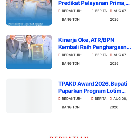
Predikat Pelayanan Prima,
Tertinggi di NTB
REDAKTUR-
BERITA
AUG 07,
BANG TONI
2026
Kinerja Oke, ATR/BPN
Kembali Raih Penghargaan
2026
REDAKTUR-
BERITA
AUG 07,
BANG TONI
2026
TPAKD Award 2026, Bupati
Paparkan Program Lotim
Berkembang dan Porang
REDAKTUR-
BERITA
AUG 06,
BANG TONI
2026