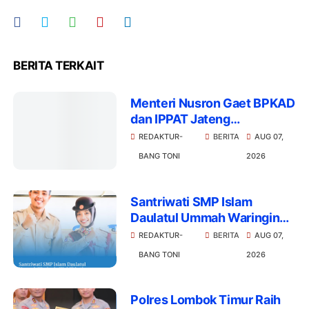
BERITA TERKAIT
Menteri Nusron Gaet BPKAD
dan IPPAT Jateng
Transformasi Layanan
REDAKTUR-
BERITA
AUG 07,
Tanah
BANG TONI
2026
Santriwati SMP Islam
Daulatul Ummah Waringin
Wakili Lotim Jambore
REDAKTUR-
BERITA
AUG 07,
Nasional Cibubur
BANG TONI
2026
Polres Lombok Timur Raih