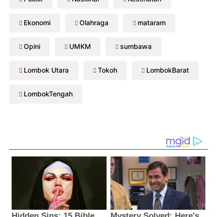
Ekonomi
Olahraga
mataram
Opini
UMKM
sumbawa
Lombok Utara
Tokoh
LombokBarat
LombokTengah