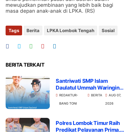
mewujudkan pembinaan yang lebih baik bagi
masa depan anak-anak di LPKA. (RS)
Tags
Berita
LPKA Lombok Tengah
Sosial
BERITA TERKAIT
Santriwati SMP Islam
Daulatul Ummah Waringin
Wakili Lotim Jambore
REDAKTUR-
BERITA
AUG 07,
Nasional Cibubur
BANG TONI
2026
Polres Lombok Timur Raih
Predikat Pelayanan Prima,