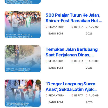
Jawab Bersama
500 Pelajar Turun Ke Jalan,
Shirun-Fest Ramaikan Hut Ri
Ke-81 dengan Pengawalan
REDAKTUR-
BERITA
AUG 09,
Ketat Polisi
BANG TONI
2026
Temukan Jalan Berlubang
Saat Perjalanan Dinas,
Bupati Lotim Langsung
REDAKTUR-
BERITA
AUG 09,
Hubungi Kadis PUPR
BANG TONI
2026
"Dengar Langsung Suara
Anak", Sekda Lotim Ajak
Semua Pihak Lindungi 526
REDAKTUR-
BERITA
AUG 09,
Ribu Generasi Emas
BANG TONI
2026