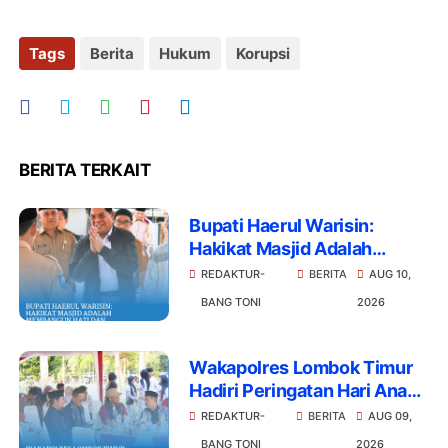
Tags
Berita
Hukum
Korupsi
BERITA TERKAIT
Bupati Haerul Warisin:
Hakikat Masjid Adalah
Membangun Hati Dan
REDAKTUR-
BERITA
AUG 10,
Mendidik Generasi
BANG TONI
2026
Wakapolres Lombok Timur
Hadiri Peringatan Hari Anak
Nasional Ke-42: Lingkungan
REDAKTUR-
BERITA
AUG 09,
Aman Adalah Tanggung
BANG TONI
2026