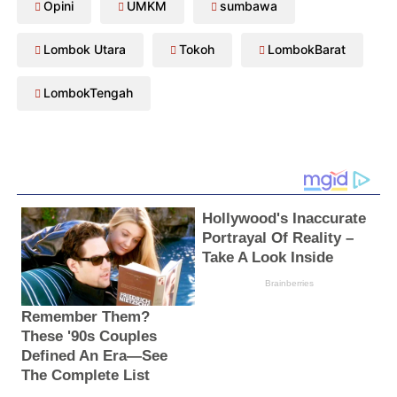
Opini
UMKM
sumbawa
Lombok Utara
Tokoh
LombokBarat
LombokTengah