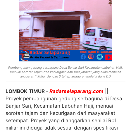
Pembangunan gedung serbaguna Desa Banjar Sari
Kecamatan Labuhan Haji,
menuai sorotan tajam dan kecurigaan dari masyarakat yang akan menelan
anggaran 1 Miliar dengan 3 tahap anggaran melalui dana DD
LOMBOK TIMUR -
Radarselaparang.com
||
Proyek pembangunan gedung serbaguna di Desa
Banjar Sari, Kecamatan Labuhan Haji, menuai
sorotan tajam dan kecurigaan dari masyarakat
setempat. Proyek yang dianggarkan senilai Rp1
miliar ini diduga tidak sesuai dengan spesifikasi