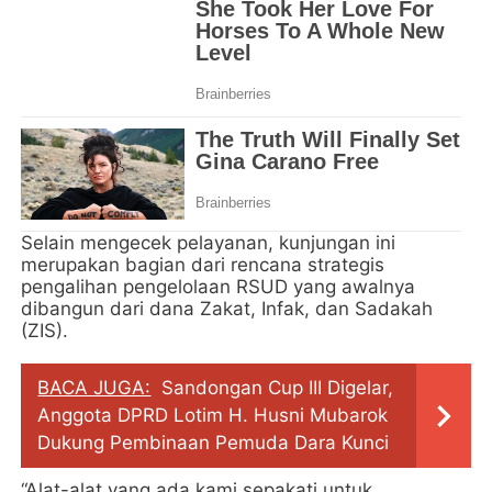
Selain mengecek pelayanan, kunjungan ini
merupakan bagian dari rencana strategis
pengalihan pengelolaan RSUD yang awalnya
dibangun dari dana Zakat, Infak, dan Sadakah
(ZIS).
BACA JUGA:
Sandongan Cup III Digelar,
Anggota DPRD Lotim H. Husni Mubarok
Dukung Pembinaan Pemuda Dara Kunci
“Alat-alat yang ada kami sepakati untuk