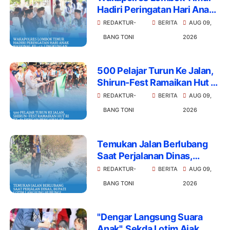
Hadiri Peringatan Hari Anak
Nasional Ke-42: Lingkungan
REDAKTUR-
BERITA
AUG 09,
Aman Adalah Tanggung
BANG TONI
2026
Jawab Bersama
500 Pelajar Turun Ke Jalan,
Shirun-Fest Ramaikan Hut Ri
Ke-81 dengan Pengawalan
REDAKTUR-
BERITA
AUG 09,
Ketat Polisi
BANG TONI
2026
Temukan Jalan Berlubang
Saat Perjalanan Dinas,
Bupati Lotim Langsung
REDAKTUR-
BERITA
AUG 09,
Hubungi Kadis PUPR
BANG TONI
2026
"Dengar Langsung Suara
Anak", Sekda Lotim Ajak