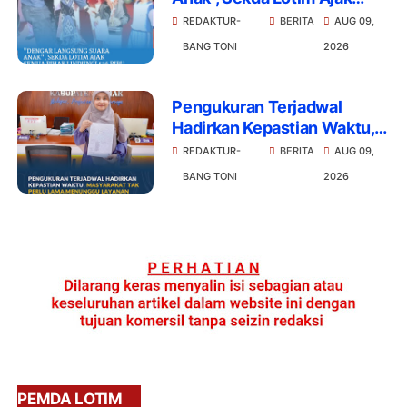
Semua Pihak Lindungi 526
REDAKTUR-
BERITA
AUG 09,
Ribu Generasi Emas
BANG TONI
2026
Pengukuran Terjadwal
Hadirkan Kepastian Waktu,
Masyarakat Tak Perlu Lama
REDAKTUR-
BERITA
AUG 09,
Menunggu Layanan
BANG TONI
2026
Pertanahan
PEMDA LOTIM