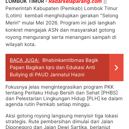
LOMBOK TIMUR -
Radarselaparang.com
||
Pemerintah Kabupaten (Pemkab) Lombok Timur
(Lotim) kembali menghidupkan gerakan "Selong
Meriri" mulai Mei 2026. Program ini jadi langkah
konkret mengajak ASN dan masyarakat gotong
royong mengurangi serta menangani sampah di
wilayah kota.
BACA JUGA:
Bhabinkamtibmas Bagik
Papan Bagikan Iqro dan Edukasi Anti
Bullying di PAUD Jannatul Hazni
Fokusnya jelas mengintegrasikan program PKK
tentang Perilaku Hidup Bersih dan Sehat [PHBS]
dan Pelestarian Lingkungan Hidup [PLH] ke dalam
agenda rutin Pemkab setiap minggu.
Aksi gotong royong langsung menyisir tiga lokasi
strategis. Rute pembersihan dimulai dari Jalan
Diponegoro dan Jalan Dewi Sartika, berlanjut