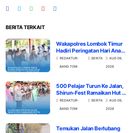
BERITA TERKAIT
Wakapolres Lombok Timur
Hadiri Peringatan Hari Anak
Nasional Ke-42: Lingkungan
REDAKTUR-
BERITA
AUG 09,
Aman Adalah Tanggung
BANG TONI
2026
Jawab Bersama
500 Pelajar Turun Ke Jalan,
Shirun-Fest Ramaikan Hut Ri
Ke-81 dengan Pengawalan
REDAKTUR-
BERITA
AUG 09,
Ketat Polisi
BANG TONI
2026
Temukan Jalan Berlubang