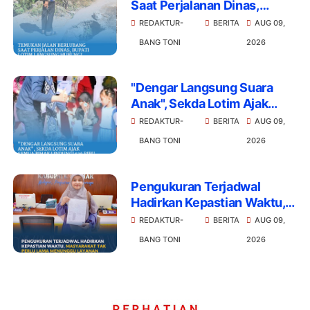
Saat Perjalanan Dinas,
Bupati Lotim Langsung
REDAKTUR-
BERITA
AUG 09,
Hubungi Kadis PUPR
BANG TONI
2026
"Dengar Langsung Suara
Anak", Sekda Lotim Ajak
Semua Pihak Lindungi 526
REDAKTUR-
BERITA
AUG 09,
Ribu Generasi Emas
BANG TONI
2026
Pengukuran Terjadwal
Hadirkan Kepastian Waktu,
Masyarakat Tak Perlu Lama
REDAKTUR-
BERITA
AUG 09,
Menunggu Layanan
BANG TONI
2026
Pertanahan