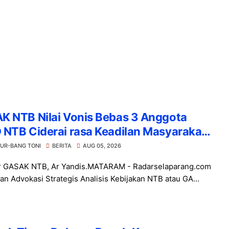
K NTB Nilai Vonis Bebas 3 Anggota
NTB Ciderai rasa Keadilan Masyarakat
 Kejati Ajukan Kasasi
UR-BANG TONI
BERITA
AUG 05, 2026
r GASAK NTB, Ar Yandis.MATARAM - Radarselaparang.com
kan Advokasi Strategis Analisis Kebijakan NTB atau GA...