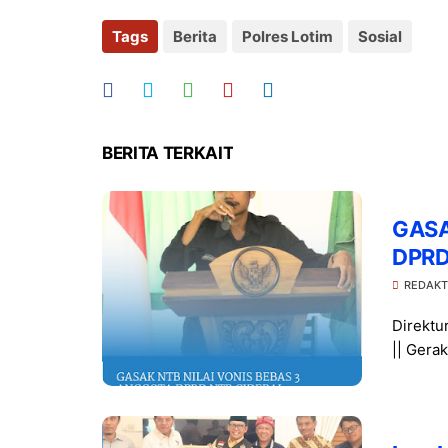
Tags
Berita
Polres Lotim
Sosial
BERITA TERKAIT
GASA
DPRD 
Desak
REDAKT
Direktu
|| Gera