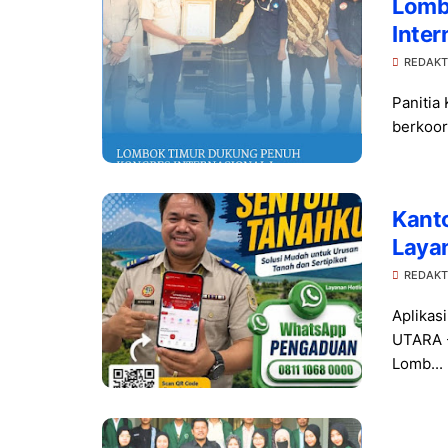
Lomb
Inter
Siap 
REDAKT
Panitia
berkoor
Kant
Laya
Kepa
REDAKT
Aplikas
UTARA -
Lomb...