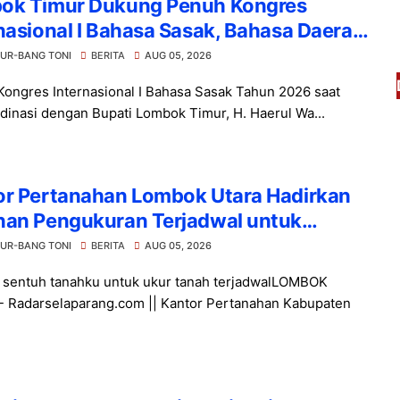
ok Timur Dukung Penuh Kongres
nasional I Bahasa Sasak, Bahasa Daerah
Go Internasional
UR-BANG TONI
BERITA
AUG 05, 2026
 Kongres Internasional I Bahasa Sasak Tahun 2026 saat
dinasi dengan Bupati Lombok Timur, H. Haerul Wa...
or Pertanahan Lombok Utara Hadirkan
nan Pengukuran Terjadwal untuk
stian Waktu
UR-BANG TONI
BERITA
AUG 05, 2026
i sentuh tanahku untuk ukur tanah terjadwalLOMBOK
 Radarselaparang.com || Kantor Pertanahan Kabupaten