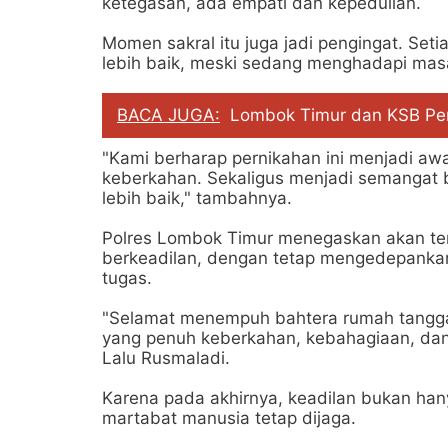
ketegasan, ada empati dan kepedulian.
Momen sakral itu juga jadi pengingat. Se
lebih baik, meski sedang menghadapi mas
BACA JUGA:
Lombok Timur dan KSB Perku
"Kami berharap pernikahan ini menjadi aw
keberkahan. Sekaligus menjadi semangat 
lebih baik," tambahnya.
Polres Lombok Timur menegaskan akan ter
berkeadilan, dengan tetap mengedepanka
tugas.
"Selamat menempuh bahtera rumah tangga.
yang penuh keberkahan, kebahagiaan, dan
Lalu Rusmaladi.
Karena pada akhirnya, keadilan bukan ha
martabat manusia tetap dijaga.